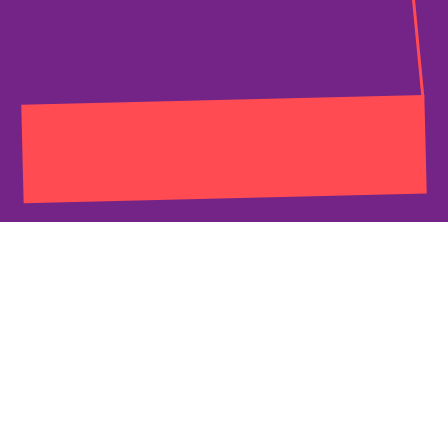
↓ Scarica il PDF del bando
completo
Vincitori sesta edizione 2023
🏅